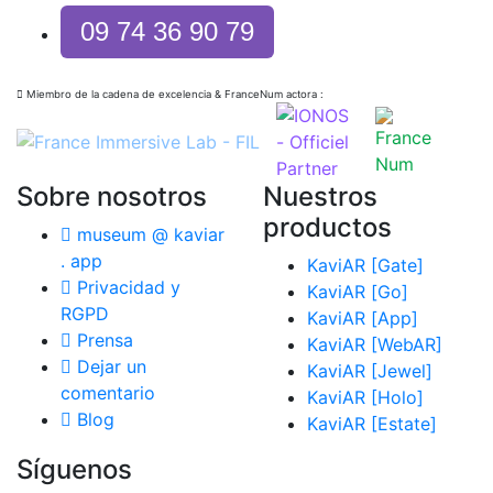
09 74 36 90 79
Miembro de la cadena de excelencia & FranceNum actora :
Sobre nosotros
Nuestros
productos
museum @ kaviar
. app
KaviAR [Gate]
Privacidad y
KaviAR [Go]
RGPD
KaviAR [App]
Prensa
KaviAR [WebAR]
Dejar un
KaviAR [Jewel]
comentario
KaviAR [Holo]
Blog
KaviAR [Estate]
Síguenos